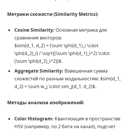
Метрики схожести (Similarity Metrics):
Cosine Similarity:
Основная метрика для
сравнения векторов:
$sim(d_1, d_2) = (\sum \phi(d_1)_i \cdot
\phi(d_2)_i) / \sqrt{(\sum \phi(d_1)_i^2) \cdot
(\sum \phi(d_2)_i^2)}$.
Aggregate Similarity:
Взвешенная сумма
схожестей по разным модальностям: $sim(d_1,
d_2) = \sum w_j \cdot sim_j(d_1, d_2)$.
Методы анализа изображений:
Color Histogram:
Квантизация в пространстве
HSV (например, по 2 бита на канал), подсчет