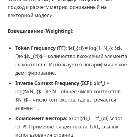
подход к расчету метрик, основанный на
векторной модели.
Взвешивание (Weighting):
Token Frequency (TF):
$tf_{ci} = log(1+N_{ci})$.
Где $N_{ci}$ – количество вхождений элемента
i в контекст c. Используется логарифмическое
демпфирование.
Inverse Context Frequency (ICF):
$icf_i =
log(N/N_i)$. Где N – общее число контекстов,
$N_i$ – число контекстов, где встречается
элемент i.
Компонент вектора:
$\phi(d)_i = tf_{di} \cdot
icf_i$. Применяется для текста, URL, ссылок,
использования страниц.