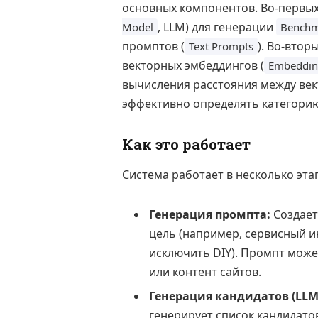
основных компонентов. Во-первых
, LLM) для генерации
Model
Benchm
промптов (
). Во-вто
Text Prompts
векторных эмбеддингов (
Embeddin
вычисления расстояния между век
эффективно определять категорию
Как это работает
Система работает в несколько эта
Генерация промпта:
Создае
цель (например, сервисный ин
исключить DIY). Промпт може
или контент сайтов.
Генерация кандидатов (LLM
генерирует список кандидато