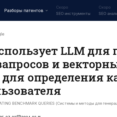
Скоро
Скоро
Разборы патентов
SEO инструменты
SEO анал
le
использует LLM для 
запросов и векторн
 для определения к
льзователя
ING BENCHMARK QUERIES (Системы и методы для генераци