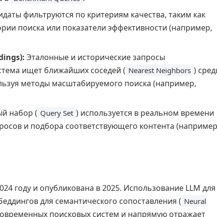
даты фильтруются по критериям качества, таким как
ории поиска или показатели эффективности (например,
ings):
Эталонные и исторические запросы
стема ищет ближайших соседей (
) сред
Nearest Neighbors
льзуя методы масштабируемого поиска (например,
й набор (
) используется в реальном времени
Query Set
росов и подбора соответствующего контента (например
2024 году и опубликована в 2025. Использование LLM для
беддингов для семантического сопоставления (
Neural
современных поисковых систем и напрямую отражает