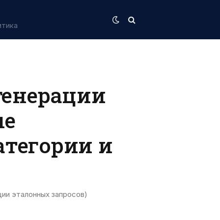
итика
генерации
ые
атегории и
и эталонных запросов)