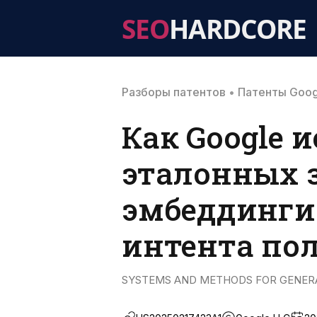
SEO
HARDCORE
Разборы патентов
•
Патенты Goog
Как Google 
эталонных 
эмбеддинги
интента по
SYSTEMS AND METHODS FOR GENERAT