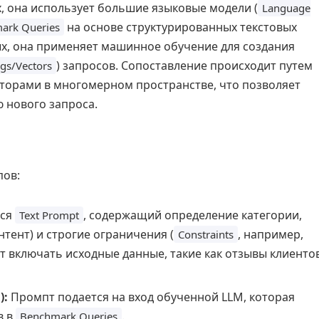
, она использует большие языковые модели (
Language
на основе структурированных текстовых
ark Queries
рых, она применяет машинное обучение для создания
) запросов. Сопоставление происходит путем
gs/Vectors
торами в многомерном пространстве, что позволяет
 нового запроса.
пов:
тся
, содержащий определение категории,
Text Prompt
тент) и строгие ограничения (
, например,
Constraints
т включать исходные данные, такие как отзывы клиенто
):
Промпт подается на вход обученной LLM, которая
в в
.
Benchmark Queries