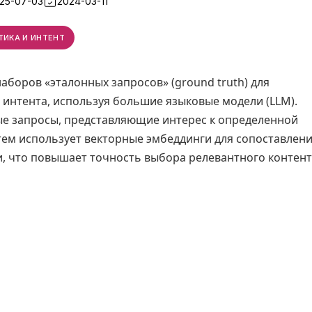
25-07-03
2024-03-11
ТИКА И ИНТЕНТ
аборов «эталонных запросов» (ground truth) для
 интента, используя большие языковые модели (LLM).
ые запросы, представляющие интерес к определенной
затем использует векторные эмбеддинги для сопоставлен
и, что повышает точность выбора релевантного контен