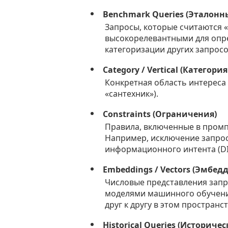
Benchmark Queries (Эталонн
Запросы, которые считаются «
высокорелевантными для опре
категоризации других запросо
Category / Vertical (Категори
Конкретная область интереса 
«сантехник»).
Constraints (Ограничения)
Правила, включенные в промп
Например, исключение запро
информационного интента (DIY
Embeddings / Vectors (Эмбед
Числовые представления запр
моделями машинного обучени
друг к другу в этом пространст
Historical Queries (Историче