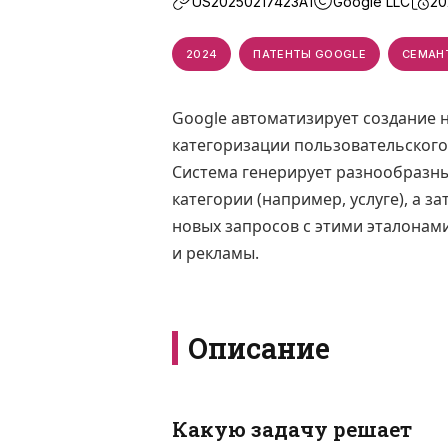
US20250217423A1
Google LLC
20
2024
ПАТЕНТЫ GOOGLE
СЕМАН
Google автоматизирует создание н
категоризации пользовательского
Система генерирует разнообразн
категории (например, услуге), а 
новых запросов с этими эталонам
и рекламы.
Описание
Какую задачу решает