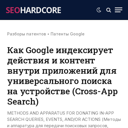
SEO
HARDCORE
Разборы патентов
•
Патенты Google
Как Google индексирует
действия и контент
внутри приложений для
универсального поиска
на устройстве (Cross-App
Search)
METHODS AND APPARATUS FOR DONATING IN-APP
SEARCH QUERIES, EVENTS, AND/OR ACTIONS (Методы
и аппаратура для передачи поисковых запросов,