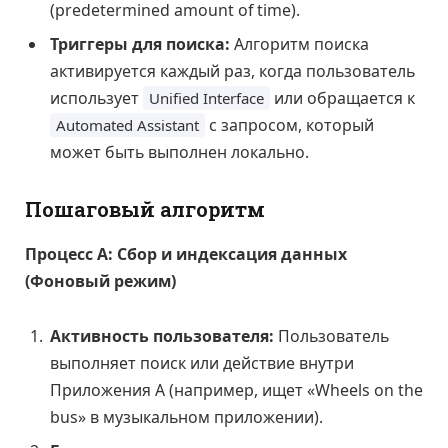
(predetermined amount of time).
Триггеры для поиска:
Алгоритм поиска
активируется каждый раз, когда пользователь
использует
или обращается к
Unified Interface
с запросом, который
Automated Assistant
может быть выполнен локально.
Пошаговый алгоритм
Процесс А: Сбор и индексация данных
(Фоновый режим)
Активность пользователя:
Пользователь
выполняет поиск или действие внутри
Приложения А (например, ищет «Wheels on the
bus» в музыкальном приложении).