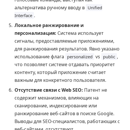
альтернатива ручному вводу в
Unified
.
Interface
Локальное ранжирование и
персонализация:
Система использует
сигналы, предоставляемые приложениями,
для ранжирования результатов. Явно указано
использование флага
vs
,
personalized
public
что позволяет системе отдавать приоритет
контенту, который приложение считает
важным для конкретного пользователя.
Отсутствие связи с Web SEO:
Патент не
содержит механизмов, влияющих на
сканирование, индексирование или
ранжирование веб-сайтов в поиске Google.
Выводы для SEO-специалистов, работающих с
веб-сайтами, отсутствуют.