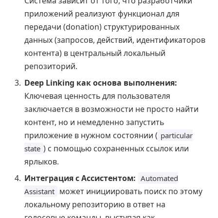
Система зависит от того, что разработчики
приложений реализуют функционал для
передачи (donation) структурированных
данных (запросов, действий, идентификаторов
контента) в центральный локальный
репозиторий.
Deep Linking как основа выполнения:
Ключевая ценность для пользователя
заключается в возможности не просто найти
контент, но и немедленно запустить
приложение в нужном состоянии (
particular
) с помощью сохраненных ссылок или
state
ярлыков.
Интеграция с Ассистентом:
Automated
может инициировать поиск по этому
Assistant
локальному репозиторию в ответ на
голосовые команды, выступая как