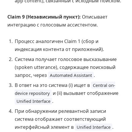
app content), связанный с исходным поиском.
Claim 9 (Независимый пункт):
Описывает
интеграцию с голосовым ассистентом.
Процесс аналогичен Claim 1 (сбор и
индексация контента от приложений).
Система получает голосовое высказывание
(spoken utterance), содержащее поисковый
запрос, через
.
Automated Assistant
В ответ на это система (i) ищет в
Central on-
и (ii) вызывает отображение
device repository
.
Unified Interface
При обнаружении релевантной записи
система отображает соответствующий
интерфейсный элемент в
.
Unified Interface