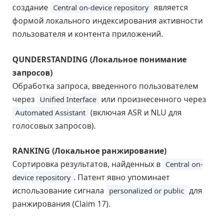
создание
является
Central on-device repository
формой локального индексирования активности
пользователя и контента приложений.
QUNDERSTANDING (Локальное понимание
запросов)
Обработка запроса, введенного пользователем
через
или произнесенного через
Unified Interface
(включая ASR и NLU для
Automated Assistant
голосовых запросов).
RANKING (Локальное ранжирование)
Сортировка результатов, найденных в
Central on-
. Патент явно упоминает
device repository
использование сигнала
для
personalized or public
ранжирования (Claim 17).