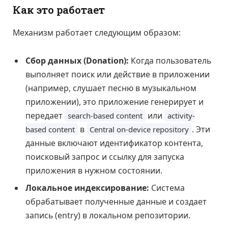
Как это работает
Механизм работает следующим образом:
Сбор данных (Donation):
Когда пользователь
выполняет поиск или действие в приложении
(например, слушает песню в музыкальном
приложении), это приложение генерирует и
передает
или
search-based content
activity-
в
. Эти
based content
Central on-device repository
данные включают идентификатор контента,
поисковый запрос и ссылку для запуска
приложения в нужном состоянии.
Локальное индексирование:
Система
обрабатывает полученные данные и создает
запись (entry) в локальном репозитории.