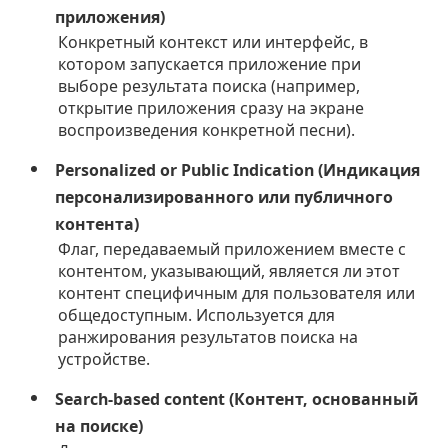
приложения)
Конкретный контекст или интерфейс, в
котором запускается приложение при
выборе результата поиска (например,
открытие приложения сразу на экране
воспроизведения конкретной песни).
Personalized or Public Indication (Индикация
персонализированного или публичного
контента)
Флаг, передаваемый приложением вместе с
контентом, указывающий, является ли этот
контент специфичным для пользователя или
общедоступным. Используется для
ранжирования результатов поиска на
устройстве.
Search-based content (Контент, основанный
на поиске)