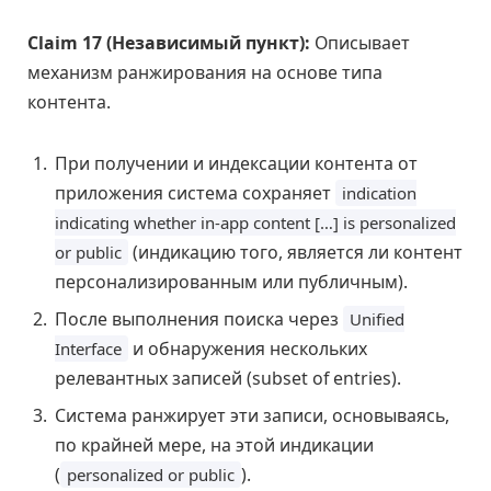
Claim 17 (Независимый пункт):
Описывает
механизм ранжирования на основе типа
контента.
При получении и индексации контента от
приложения система сохраняет
indication
indicating whether in-app content […] is personalized
(индикацию того, является ли контент
or public
персонализированным или публичным).
После выполнения поиска через
Unified
и обнаружения нескольких
Interface
релевантных записей (subset of entries).
Система ранжирует эти записи, основываясь,
по крайней мере, на этой индикации
(
).
personalized or public