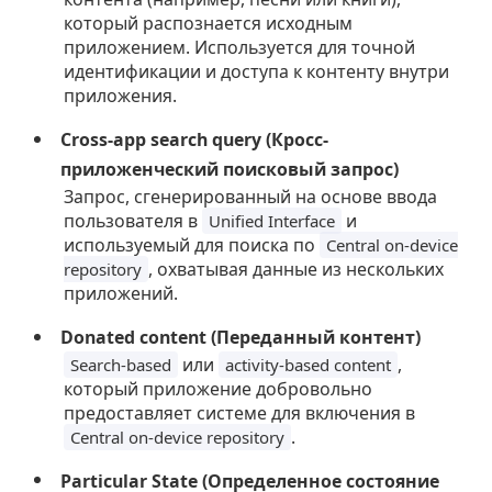
который распознается исходным
приложением. Используется для точной
идентификации и доступа к контенту внутри
приложения.
Cross-app search query (Кросс-
приложенческий поисковый запрос)
Запрос, сгенерированный на основе ввода
пользователя в
и
Unified Interface
используемый для поиска по
Central on-device
, охватывая данные из нескольких
repository
приложений.
Donated content (Переданный контент)
или
,
Search-based
activity-based content
который приложение добровольно
предоставляет системе для включения в
.
Central on-device repository
Particular State (Определенное состояние