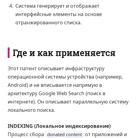
Система генерирует и отображает
интерфейсные элементы на основе
отранжированного списка.
Где и как применяется
Этот патент описывает инфраструктуру
операционной системы устройства (например,
Android) и не вписывается напрямую в
архитектуру Google Web Search (поиск в
интернете). Он описывает параллельную систему
локального поиска.
INDEXING (Локальное индексирование)
Процесс сбора
от приложений и
donated content