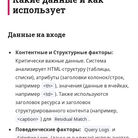
использует
Данные на входе
Контентные и Структурные факторы:
Критически важные данные. Система
анализирует HTML-структуру (таблицы,
списки), атрибуты (заголовки колонок/строк,
например
), значения (данные в ячейках,
<th>
например
). Также используются
<td>
заголовок ресурса и заголовок
структурированного контента (например,
) для
.
<caption>
Residual Match
Поведенческие факторы:
и
Query Logs
(данные о кликах) используются
Selection Logs