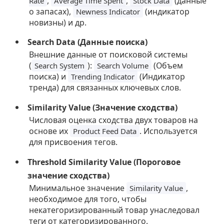
,
,
(данные
Rate
Average Time Spent
Stock Data
о запасах),
(индикатор
Newness Indicator
новизны) и др.
Search Data (Данные поиска)
Внешние данные от поисковой системы
(
):
(Объем
Search System
Search Volume
поиска) и
(Индикатор
Trending Indicator
тренда) для связанных ключевых слов.
Similarity Value (Значение сходства)
Числовая оценка сходства двух товаров на
основе их
. Используется
Product Feed Data
для присвоения тегов.
Threshold Similarity Value (Пороговое
значение сходства)
Минимальное значение
,
Similarity Value
необходимое для того, чтобы
некатегоризированный товар унаследовал
теги от категоризированного.