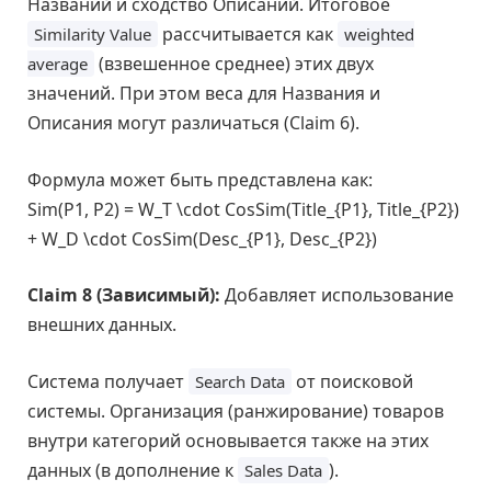
Названий и сходство Описаний. Итоговое
рассчитывается как
Similarity Value
weighted
(взвешенное среднее) этих двух
average
значений. При этом веса для Названия и
Описания могут различаться (Claim 6).
Формула может быть представлена как:
Sim(P1, P2) = W_T \cdot CosSim(Title_{P1}, Title_{P2})
+ W_D \cdot CosSim(Desc_{P1}, Desc_{P2})
Claim 8 (Зависимый):
Добавляет использование
внешних данных.
Система получает
от поисковой
Search Data
системы. Организация (ранжирование) товаров
внутри категорий основывается также на этих
данных (в дополнение к
).
Sales Data