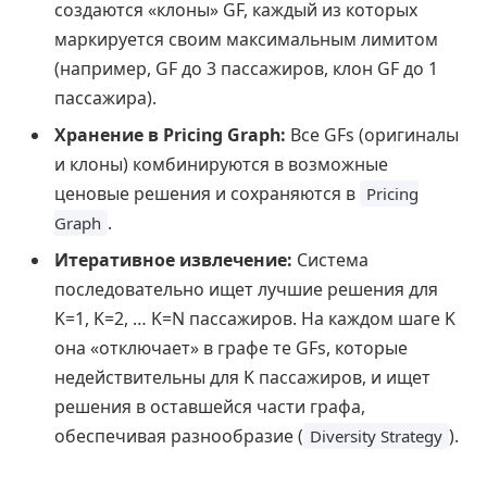
создаются «клоны» GF, каждый из которых
маркируется своим максимальным лимитом
(например, GF до 3 пассажиров, клон GF до 1
пассажира).
Хранение в Pricing Graph:
Все GFs (оригиналы
и клоны) комбинируются в возможные
ценовые решения и сохраняются в
Pricing
.
Graph
Итеративное извлечение:
Система
последовательно ищет лучшие решения для
K=1, K=2, … K=N пассажиров. На каждом шаге K
она «отключает» в графе те GFs, которые
недействительны для K пассажиров, и ищет
решения в оставшейся части графа,
обеспечивая разнообразие (
).
Diversity Strategy