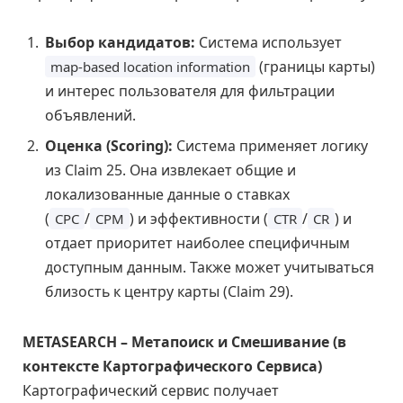
Выбор кандидатов:
Система использует
(границы карты)
map-based location information
и интерес пользователя для фильтрации
объявлений.
Оценка (Scoring):
Система применяет логику
из Claim 25. Она извлекает общие и
локализованные данные о ставках
(
/
) и эффективности (
/
) и
CPC
CPM
CTR
CR
отдает приоритет наиболее специфичным
доступным данным. Также может учитываться
близость к центру карты (Claim 29).
METASEARCH – Метапоиск и Смешивание (в
контексте Картографического Сервиса)
Картографический сервис получает