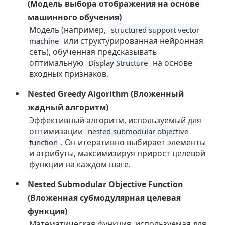
(Модель выбора отображения на основе
машинного обучения)
Модель (например,
structured support vector
или структурированная нейронная
machine
сеть), обученная предсказывать
оптимальную
на основе
Display Structure
входных признаков.
Nested Greedy Algorithm (Вложенный
жадный алгоритм)
Эффективный алгоритм, используемый для
оптимизации
nested submodular objective
. Он итеративно выбирает элементы
function
и атрибуты, максимизируя прирост целевой
функции на каждом шаге.
Nested Submodular Objective Function
(Вложенная субмодулярная целевая
функция)
Математическая функция, используемая для