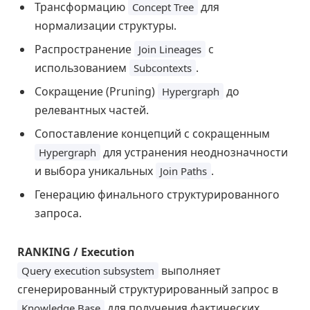
Трансформацию
для
Concept Tree
нормализации структуры.
Распространение
с
Join Lineages
использованием
.
Subcontexts
Сокращение (Pruning)
до
Hypergraph
релевантных частей.
Сопоставление концепций с сокращенным
для устранения неоднозначности
Hypergraph
и выбора уникальных
.
Join Paths
Генерацию финального структурированного
запроса.
RANKING / Execution
выполняет
Query execution subsystem
сгенерированный структурированный запрос в
для получения фактических
Knowledge Base