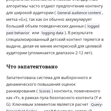
алгоритмы часто отдают предпочтение контенту
для широкой аудитории (
,
General audience content
метка «G»), так как он обычно аккумулирует
больший объем поведенческих данных (
logged
или
). В результате
past behavior
logging data
специализированный детский контент теряется в
выдаче, делая ее менее интересной для целевой
аудитории (упоминается диапазон 2-12 лет).
Что запатентовано
Запатентована система для выборочного и
динамического повышения оценок
ранжирования (
) контента, помеченного
Scores
как «Y», в рамках пула безопасного контента (Y и
G). Ключевым элементом является расчет
Query-
— коэффициента, который
Dependent Factor