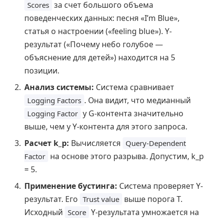
за счет большого объема
Scores
поведенческих данных: песня «I’m Blue»,
статья о настроении («feeling blue»). Y-
результат («Почему небо голубое —
объяснение для детей») находится на 5
позиции.
Анализ системы:
Система сравнивает
. Она видит, что медианный
Logging Factors
у G-контента значительно
Logging Factor
выше, чем у Y-контента для этого запроса.
Расчет k_p:
Вычисляется
Query-Dependent
на основе этого разрыва. Допустим, k_p
Factor
= 5.
Применение бустинга:
Система проверяет Y-
результат. Его
выше порога T.
Trust value
Исходный
Y-результата умножается на
Score