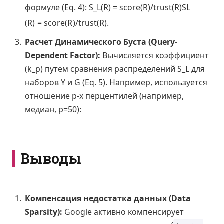
формуле (Eq. 4):
S_L(R) = score(R)/trust(R)
S
L
(
R
)
=
s
c
o
r
e
(
R
)
/
t
r
u
s
t
(
R
)
.
Расчет Динамического Буста (Query-
Dependent Factor):
Вычисляется коэффициент
(k_p) путем сравнения распределений S_L для
наборов Y и G (Eq. 5). Например, используется
отношение p-х перцентилей (например,
медиан, p=50):
Выводы
Компенсация недостатка данных (Data
Sparsity):
Google активно компенсирует