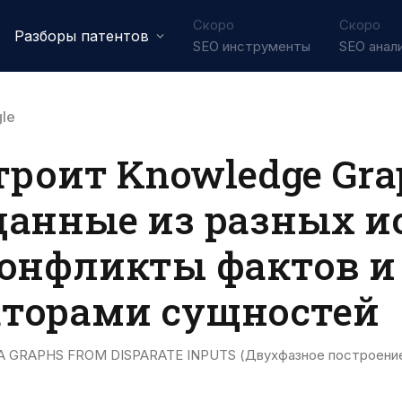
Скоро
Скоро
Разборы патентов
SEO инструменты
SEO анал
le
троит Knowledge Gra
данные из разных и
конфликты фактов и
торами сущностей
RAPHS FROM DISPARATE INPUTS (Двухфазное построение г