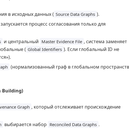
ия в исходных данных (
).
Source Data Graphs
апускается процесс согласования только для
и центральный
, система заменяет
s
Master Evidence File
лобальные (
). Если глобальный ID не
Global Identifiers
ся»).
(нормализованный граф в глобальном пространст
raph
 Building)
, который отслеживает происхождение
ovenance Graph
выбирается набор
.
n
Reconciled Data Graphs