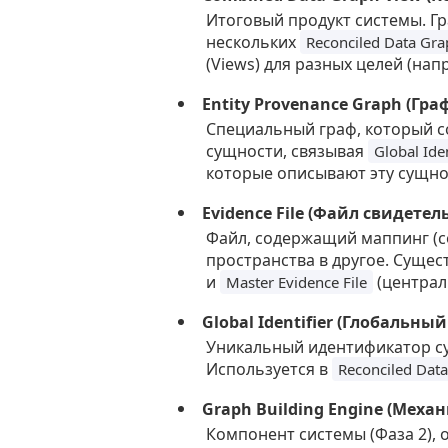
Итоговый продукт системы. Г
нескольких
Reconciled Data Gra
(Views) для разных целей (нап
Entity Provenance Graph (Гр
Специальный граф, который 
сущности, связывая
Global Iden
которые описывают эту сущно
Evidence File (Файл свидетел
Файл, содержащий маппинг (с
пространства в другое. Суще
и
(централ
Master Evidence File
Global Identifier (Глобальны
Уникальный идентификатор сущ
Используется в
Reconciled Dat
Graph Building Engine (Меха
Компонент системы (Фаза 2),