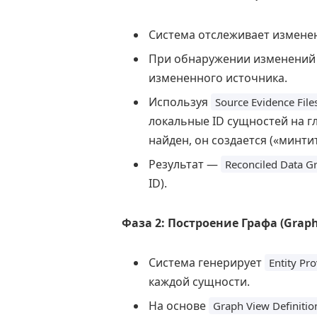
Система отслеживает изменен
При обнаружении изменений з
измененного источника.
Используя
Source Evidence File
локальные ID сущностей на г
найден, он создается («минтит
Результат —
Reconciled Data G
ID).
Фаза 2: Построение Графа (Graph
Система генерирует
Entity Pr
каждой сущности.
На основе
Graph View Definitio