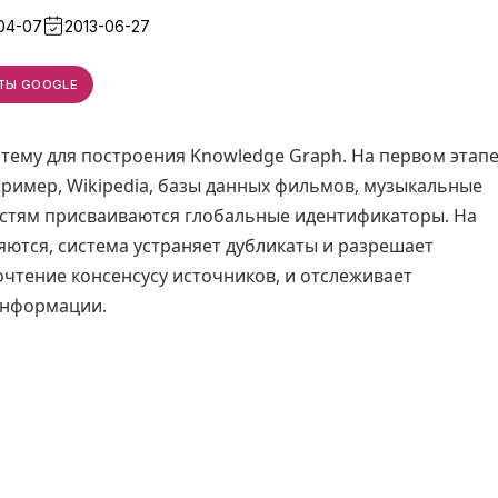
04-07
2013-06-27
ТЫ GOOGLE
стему для построения Knowledge Graph. На первом этап
пример, Wikipedia, базы данных фильмов, музыкальные
остям присваиваются глобальные идентификаторы. На
яются, система устраняет дубликаты и разрешает
очтение консенсусу источников, и отслеживает
информации.