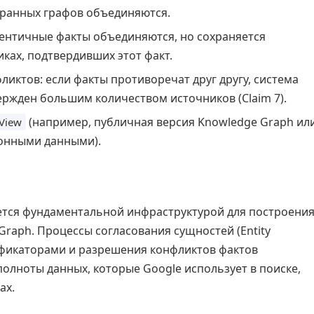
бранных графов объединяются.
ентичные факты объединяются, но сохраняется
ках, подтвердивших этот факт.
иктов: если факты противоречат друг другу, система
ержден большим количеством источников (Claim 7).
(например, публичная версия Knowledge Graph ил
View
ионными данными).
ется фундаментальной инфраструктурой для построени
raph. Процессы согласования сущностей (Entity
тификаторами и разрешения конфликтов фактов
полноты данных, которые Google использует в поиске,
ах.