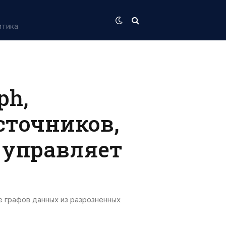
итика
ph,
сточников,
 управляет
рафов данных из разрозненных