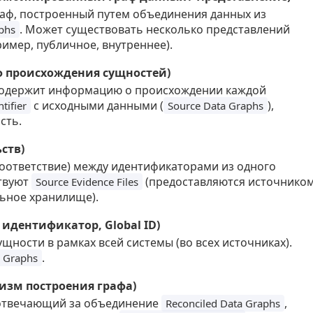
раф, построенный путем объединения данных из
. Может существовать несколько представлений
phs
ример, публичное, внутреннее).
аф происхождения сущностей)
содержит информацию о происхождении каждой
с исходными данными (
),
tifier
Source Data Graphs
сть.
ьств)
оответствие) между идентификаторами из одного
ствуют
(предоставляются источником
Source Evidence Files
ьное хранилище).
й идентификатор, Global ID)
ности в рамках всей системы (во всех источниках).
.
a Graphs
низм построения графа)
 отвечающий за объединение
,
Reconciled Data Graphs