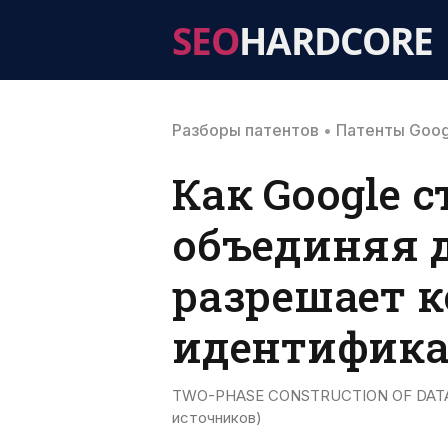
SEO
HARDCORE
Разборы патентов
•
Патенты Goog
Как Google с
объединяя 
разрешает 
идентифика
TWO-PHASE CONSTRUCTION OF DATA G
источников)