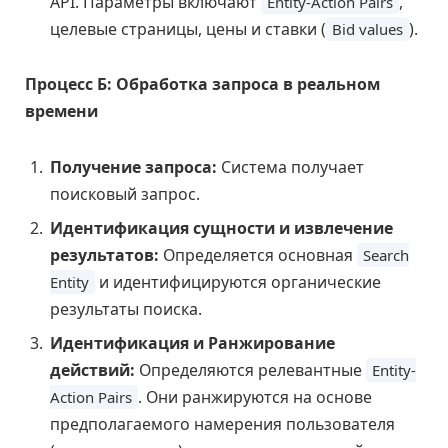
API. Параметры включают
,
Entity-Action Pairs
целевые страницы, цены и ставки (
).
Bid values
Процесс Б: Обработка запроса в реальном
времени
Получение запроса:
Система получает
поисковый запрос.
Идентификация сущности и извлечение
результатов:
Определяется основная
Search
и идентифицируются органические
Entity
результаты поиска.
Идентификация и Ранжирование
действий:
Определяются релевантные
Entity-
. Они ранжируются на основе
Action Pairs
предполагаемого намерения пользователя