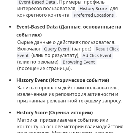
. Примеры: профиль
Event-Based Data
интересов пользователя,
для
History Score
конкретного контента,
.
Preferred Locations
Event-Based Data (Данные, основанные на
событиях)
Сырые данные о действиях пользователя.
Включают
(запрос),
Query Event
Result Click
(клик по результату),
Event
Ad Click Event
(клик по рекламе),
Browsing Event
(посещение страницы).
History Event (Историческое событие)
Запись о прошлом действии пользователя,
извлеченная из репозитория активности и
признанная релевантной текущему запросу.
History Score (Оценка истории)
Метрика, присваиваемая событию или
контенту на основе истории взаимодействия
пользователя. Может учитывать давность