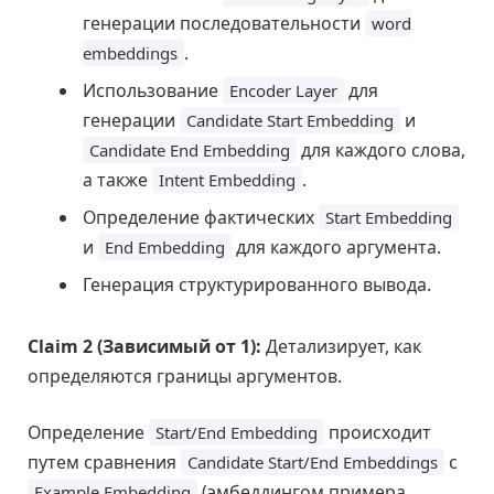
генерации последовательности
word
.
embeddings
Использование
для
Encoder Layer
генерации
и
Candidate Start Embedding
для каждого слова,
Candidate End Embedding
а также
.
Intent Embedding
Определение фактических
Start Embedding
и
для каждого аргумента.
End Embedding
Генерация структурированного вывода.
Claim 2 (Зависимый от 1):
Детализирует, как
определяются границы аргументов.
Определение
происходит
Start/End Embedding
путем сравнения
с
Candidate Start/End Embeddings
(эмбеддингом примера
Example Embedding